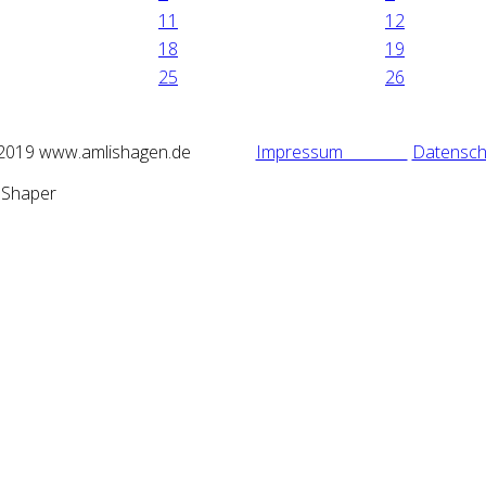
11
12
18
19
25
26
2019 www.amlishagen.de
Impressum
Datensch
mShaper