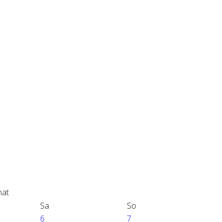
Sa
So
6
7