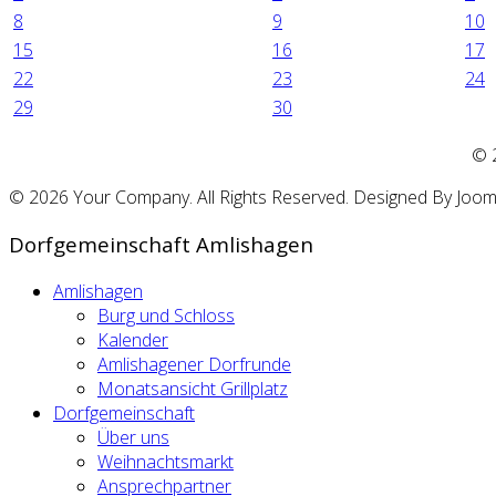
8
9
10
15
16
17
22
23
24
29
30
©
© 2026 Your Company. All Rights Reserved. Designed By Joo
Dorfgemeinschaft Amlishagen
Amlishagen
Burg und Schloss
Kalender
Amlishagener Dorfrunde
Monatsansicht Grillplatz
Dorfgemeinschaft
Über uns
Weihnachtsmarkt
Ansprechpartner