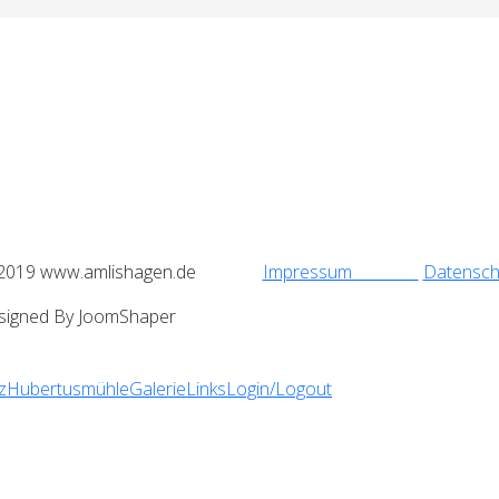
2019 www.amlishagen.de
Impressum
Datensch
esigned By JoomShaper
z
Hubertusmühle
Galerie
Links
Login/Logout